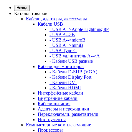
Назад
Каталог товаров
Кабели, адаптеры, аксессуары
Кабели USB
- USB A-->Apple Lightning 8P
- USB A-->B
- USB A-->microB
- USB A-->miniB
- USB Type C
- USB удлинитель A-->A
- Кабели USB разные
Кабели для мониторов
- Кабели D-SUB (VGA)
- Кабели Display Port
- Кабели DVI
- Кабели HDMI
Интерфейсные кабели
Внутренние кабели
Кабели питания
Адаптеры и переходники
Переключатели, разветвители
Инструменты
Компьютерные комплектующие
Процессоры