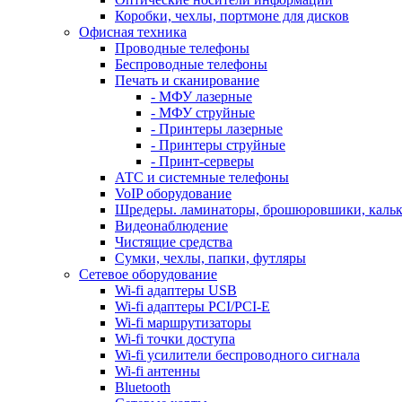
Коробки, чехлы, портмоне для дисков
Офисная техника
Проводные телефоны
Беспроводные телефоны
Печать и сканирование
- МФУ лазерные
- МФУ струйные
- Принтеры лазерные
- Принтеры струйные
- Принт-серверы
АТС и системные телефоны
VoIP оборудование
Шредеры. ламинаторы, брошюровшики, каль
Видеонаблюдение
Чистящие средства
Сумки, чехлы, папки, футляры
Сетевое оборудование
Wi-fi адаптеры USB
Wi-fi адаптеры PCI/PCI-E
Wi-fi маршрутизаторы
Wi-fi точки доступа
Wi-fi усилители беспроводного сигнала
Wi-fi антенны
Bluetooth