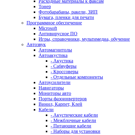
Расходные материалы к факсам
Тонер
Фотобарабаны, ракели, ЗИП
Бумага, пленки для печати
Программное обеспечение
Microsoft
Антивирусное ПО
Игры, справочники, мультимедиа, обучение
Автозвук
Автомагнитолы
Автоакустика
- Акустика
- Сабвуферы
- Кроссоверы
- Отдельные компоненты
Автоусилители
Навигаторы
Мониторы авто
Порты фазоинвертеров
Винил, Карпет, Клей
Кабели
- Акустические кабели
- Межблочные кабели
- Питающие кабели
- Наборы для установки