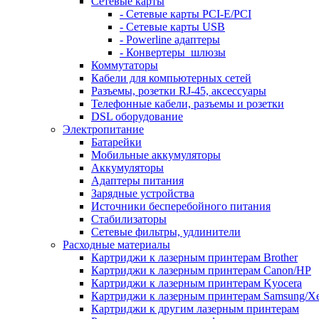
Сетевые карты
- Сетевые карты PCI-E/PCI
- Сетевые карты USB
- Powerline адаптеры
- Конвертеры_шлюзы
Коммутаторы
Кабели для компьютерных сетей
Разъемы, розетки RJ-45, аксессуары
Телефонные кабели, разъемы и розетки
DSL оборудование
Электропитание
Батарейки
Мобильные аккумуляторы
Аккумуляторы
Адаптеры питания
Зарядные устройства
Источники бесперебойного питания
Стабилизаторы
Сетевые фильтры, удлинители
Расходные материалы
Картриджи к лазерным принтерам Brother
Картриджи к лазерным принтерам Canon/HP
Картриджи к лазерным принтерам Kyocera
Картриджи к лазерным принтерам Samsung/X
Картриджи к другим лазерным принтерам