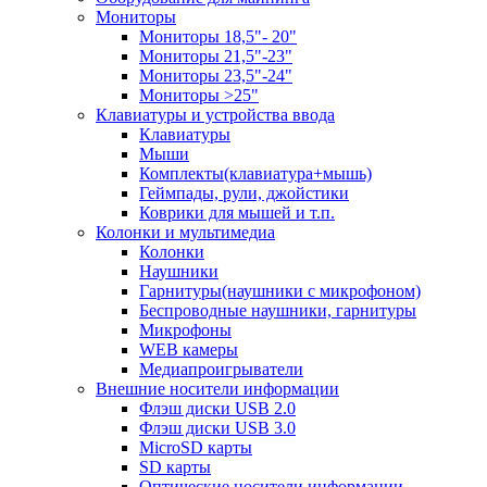
Мониторы
Мониторы 18,5"- 20"
Мониторы 21,5"-23"
Мониторы 23,5"-24"
Мониторы >25"
Клавиатуры и устройства ввода
Клавиатуры
Мыши
Комплекты(клавиатура+мышь)
Геймпады, рули, джойстики
Коврики для мышей и т.п.
Колонки и мультимедиа
Колонки
Наушники
Гарнитуры(наушники с микрофоном)
Беспроводные наушники, гарнитуры
Микрофоны
WEB камеры
Медиапроигрыватели
Внешние носители информации
Флэш диски USB 2.0
Флэш диски USB 3.0
MicroSD карты
SD карты
Оптические носители информации