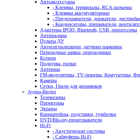
Автоаксессуары
- Клеммы, терминалы, RCA-разъемы
- Клеммы аккумуляторные
- Предохранители, держатели, дистриб
- Конденсаторы, прерыватели, вентилят
Адаптеры IPOD, Bluetooth, USB, процессоры
Антирадары
Пульты ДУ
Автосигнализации, датчики парковки
Переходные рамки, переходники
Ксенон
Подиумы, полки
Антенны
FM-модуляторы, TV-тюнеры, Комутаторы, Фи
Камеры
Сетки, Грили для динамиков
Аудио-Видео
Телевизоpы
Проекторы
Экраны
Кронштейны, подставки, тумбочки
DVD/Blu-ray-проигрыватели
Hi-Fi
- Акустические системы
- Сабвуферы Hi-Fi