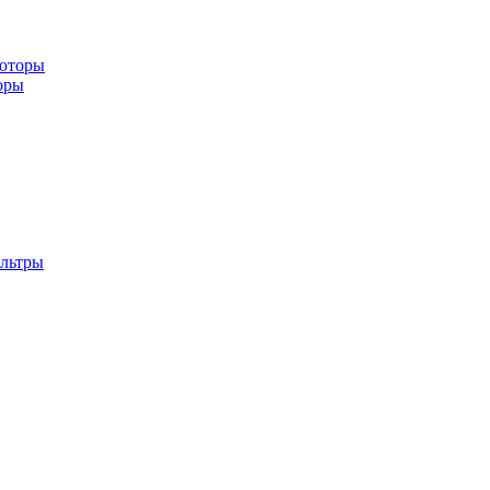
ьюторы
оры
льтры