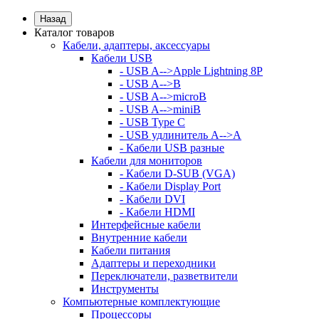
Назад
Каталог товаров
Кабели, адаптеры, аксессуары
Кабели USB
- USB A-->Apple Lightning 8P
- USB A-->B
- USB A-->microB
- USB A-->miniB
- USB Type C
- USB удлинитель A-->A
- Кабели USB разные
Кабели для мониторов
- Кабели D-SUB (VGA)
- Кабели Display Port
- Кабели DVI
- Кабели HDMI
Интерфейсные кабели
Внутренние кабели
Кабели питания
Адаптеры и переходники
Переключатели, разветвители
Инструменты
Компьютерные комплектующие
Процессоры