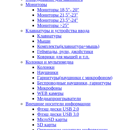
Мониторы
Мониторы 18,5"- 20"
Мониторы 21,5"-23"
Мониторы 23,5"-24"
Мониторы >25"
Клавиатуры и устройства ввода
Клавиатуры
Мыши
Комплекты(клавиатура+мышь)
Геймпады, рули, джойстики
Коврики для мышей и т.п.
Колонки и мультимедиа
Колонки
Наушники
Гарнитуры(наушники с микрофоном)
Беспроводные наушники, гарнитуры
Микрофоны
WEB камеры
Медиапроигрыватели
Внешние носители информации
Флэш диски USB 2.0
Флэш диски USB 3.0
MicroSD карты
SD карты
Оптические носители информации