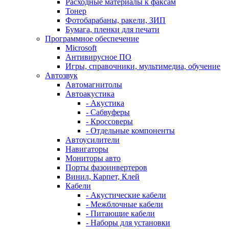
Расходные материалы к факсам
Тонер
Фотобарабаны, ракели, ЗИП
Бумага, пленки для печати
Программное обеспечение
Microsoft
Антивирусное ПО
Игры, справочники, мультимедиа, обучение
Автозвук
Автомагнитолы
Автоакустика
- Акустика
- Сабвуферы
- Кроссоверы
- Отдельные компоненты
Автоусилители
Навигаторы
Мониторы авто
Порты фазоинвертеров
Винил, Карпет, Клей
Кабели
- Акустические кабели
- Межблочные кабели
- Питающие кабели
- Наборы для установки