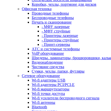
Коробки, чехлы, портмоне для дисков
Офисная техника
Проводные телефоны
Беспроводные телефоны
Печать и сканирование
- МФУ лазерные
- МФУ струйные
- Принтеры лазерные
- Принтеры струйные
- Принт-серверы
АТС и системные телефоны
VoIP оборудование
Шредеры. ламинаторы, брошюровшики, каль
Видеонаблюдение
Чистящие средства
Сумки, чехлы, папки, футляры
Сетевое оборудование
Wi-fi адаптеры USB
Wi-fi адаптеры PCI/PCI-E
Wi-fi маршрутизаторы
Wi-fi точки доступа
Wi-fi усилители беспроводного сигнала
Wi-fi антенны
Bluetooth