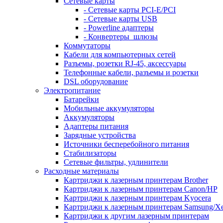
Сетевые карты
- Сетевые карты PCI-E/PCI
- Сетевые карты USB
- Powerline адаптеры
- Конвертеры_шлюзы
Коммутаторы
Кабели для компьютерных сетей
Разъемы, розетки RJ-45, аксессуары
Телефонные кабели, разъемы и розетки
DSL оборудование
Электропитание
Батарейки
Мобильные аккумуляторы
Аккумуляторы
Адаптеры питания
Зарядные устройства
Источники бесперебойного питания
Стабилизаторы
Сетевые фильтры, удлинители
Расходные материалы
Картриджи к лазерным принтерам Brother
Картриджи к лазерным принтерам Canon/HP
Картриджи к лазерным принтерам Kyocera
Картриджи к лазерным принтерам Samsung/X
Картриджи к другим лазерным принтерам