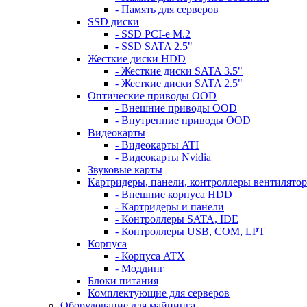
- Память для серверов
SSD диски
- SSD PCI-e M.2
- SSD SATA 2.5"
Жесткие диски HDD
- Жесткие диски SATA 3.5"
- Жесткие диски SATA 2.5"
Оптические приводы OOD
- Внешние приводы OOD
- Внутренние приводы OOD
Видеокарты
- Видеокарты ATI
- Видеокарты Nvidia
Звуковые карты
Картридеры, панели, контроллеры вентилято
- Внешние корпуса HDD
- Картридеры и панели
- Контроллеры SATA, IDE
- Контроллеры USB, COM, LPT
Корпуса
- Корпуса ATX
- Моддинг
Блоки питания
Комплектующие для серверов
Оборудование для майнинга