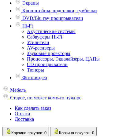
Экраны
Кронштейны, подставки, тумбочки
DVD/Blu-ray-проигрыватели
Hi-Fi
Акустические системы
Сабвуферы Hi-Fi
Усилители
AV-ресиверы
Звуковые проекторы
Процессоры, Эквалайзеры, ЦАПы
CD проигрыватели
Тюнеры
Фото-видео
Мебель
Старое, но может кому-то нужное
Как сделать заказ
Оплата
Доставка
Корзина
покупок
: 0
Корзина
покупок
: 0