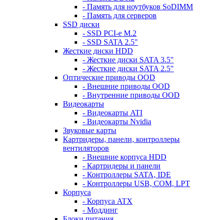
- Память для ноутбуков SoDIMM
- Память для серверов
SSD диски
- SSD PCI-e M.2
- SSD SATA 2.5"
Жесткие диски HDD
- Жесткие диски SATA 3.5"
- Жесткие диски SATA 2.5"
Оптические приводы OOD
- Внешние приводы OOD
- Внутренние приводы OOD
Видеокарты
- Видеокарты ATI
- Видеокарты Nvidia
Звуковые карты
Картридеры, панели, контроллеры
вентиляторов
- Внешние корпуса HDD
- Картридеры и панели
- Контроллеры SATA, IDE
- Контроллеры USB, COM, LPT
Корпуса
- Корпуса ATX
- Моддинг
Блоки питания