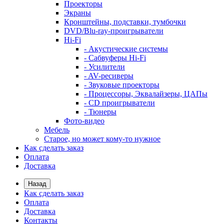
Проекторы
Экраны
Кронштейны, подставки, тумбочки
DVD/Blu-ray-проигрыватели
Hi-Fi
- Акустические системы
- Сабвуферы Hi-Fi
- Усилители
- AV-ресиверы
- Звуковые проекторы
- Процессоры, Эквалайзеры, ЦАПы
- CD проигрыватели
- Тюнеры
Фото-видео
Мебель
Старое, но может кому-то нужное
Как сделать заказ
Оплата
Доставка
Назад
Как сделать заказ
Оплата
Доставка
Контакты