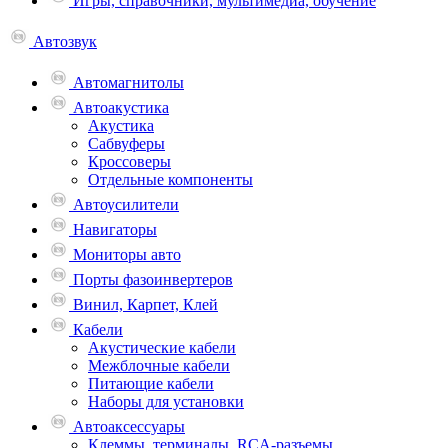
Игры, справочники, мультимедиа, обучение
Автозвук
Автомагнитолы
Автоакустика
Акустика
Сабвуферы
Кроссоверы
Отдельные компоненты
Автоусилители
Навигаторы
Мониторы авто
Порты фазоинвертеров
Винил, Карпет, Клей
Кабели
Акустические кабели
Межблочные кабели
Питающие кабели
Наборы для установки
Автоаксессуары
Клеммы, терминалы, RCA-разъемы