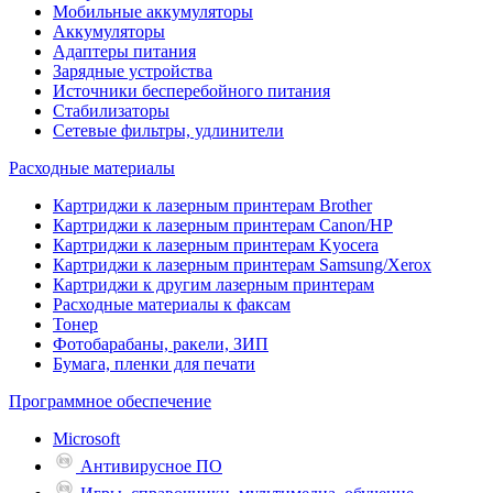
Мобильные аккумуляторы
Аккумуляторы
Адаптеры питания
Зарядные устройства
Источники бесперебойного питания
Стабилизаторы
Сетевые фильтры, удлинители
Расходные материалы
Картриджи к лазерным принтерам Brother
Картриджи к лазерным принтерам Canon/HP
Картриджи к лазерным принтерам Kyocera
Картриджи к лазерным принтерам Samsung/Xerox
Картриджи к другим лазерным принтерам
Расходные материалы к факсам
Тонер
Фотобарабаны, ракели, ЗИП
Бумага, пленки для печати
Программное обеспечение
Microsoft
Антивирусное ПО