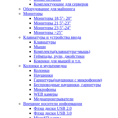
Комплектующие для серверов
Оборудование для майнинга
Мониторы
Мониторы 18,5"- 20"
Мониторы 21,5"-23"
Мониторы 23,5"-24"
Мониторы >25"
Клавиатуры и устройства ввода
Клавиатуры
Мыши
Комплекты(клавиатура+мышь)
Геймпады, рули, джойстики
Коврики для мышей и т.п.
Колонки и мультимедиа
Колонки
Наушники
Гарнитуры(наушники с микрофоном)
Беспроводные наушники, гарнитуры
Микрофоны
WEB камеры
Медиапроигрыватели
Внешние носители информации
Флэш диски USB 2.0
Флэш диски USB 3.0
MicroSD карты