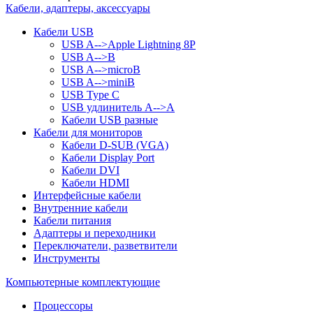
Кабели, адаптеры, аксессуары
Кабели USB
USB A-->Apple Lightning 8P
USB A-->B
USB A-->microB
USB A-->miniB
USB Type C
USB удлинитель A-->A
Кабели USB разные
Кабели для мониторов
Кабели D-SUB (VGA)
Кабели Display Port
Кабели DVI
Кабели HDMI
Интерфейсные кабели
Внутренние кабели
Кабели питания
Адаптеры и переходники
Переключатели, разветвители
Инструменты
Компьютерные комплектующие
Процессоры