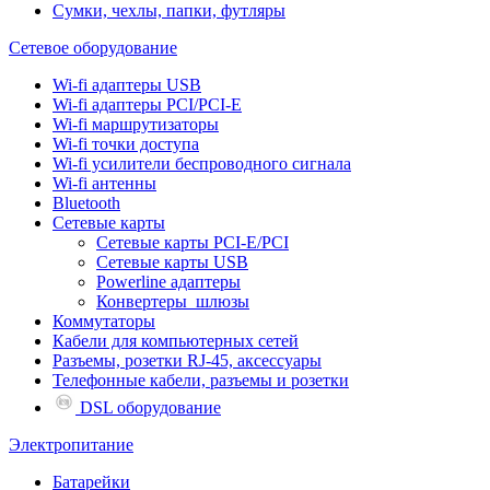
Сумки, чехлы, папки, футляры
Сетевое оборудование
Wi-fi адаптеры USB
Wi-fi адаптеры PCI/PCI-E
Wi-fi маршрутизаторы
Wi-fi точки доступа
Wi-fi усилители беспроводного сигнала
Wi-fi антенны
Bluetooth
Сетевые карты
Сетевые карты PCI-E/PCI
Сетевые карты USB
Powerline адаптеры
Конвертеры_шлюзы
Коммутаторы
Кабели для компьютерных сетей
Разъемы, розетки RJ-45, аксессуары
Телефонные кабели, разъемы и розетки
DSL оборудование
Электропитание
Батарейки