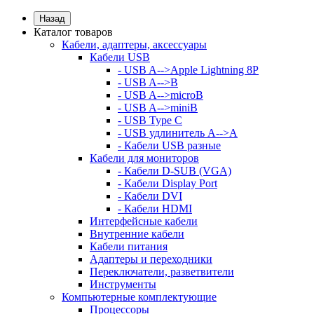
Назад
Каталог товаров
Кабели, адаптеры, аксессуары
Кабели USB
- USB A-->Apple Lightning 8P
- USB A-->B
- USB A-->microB
- USB A-->miniB
- USB Type C
- USB удлинитель A-->A
- Кабели USB разные
Кабели для мониторов
- Кабели D-SUB (VGA)
- Кабели Display Port
- Кабели DVI
- Кабели HDMI
Интерфейсные кабели
Внутренние кабели
Кабели питания
Адаптеры и переходники
Переключатели, разветвители
Инструменты
Компьютерные комплектующие
Процессоры