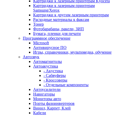
Картриджи к лазерным принтерам Kyocera
Картриджи к лазерным принтерам
Samsung/Xerox
Картриджи к другим лазерным принтерам
Расходные материалы к факсам
Тонер
Фотобарабаны, ракели, ЗИП
Бумага, пленки для печати
Программное обеспечение
Microsoft
Антивирусное ПО
Игры, справочники, мультимедиа, обучение
Автозвук
Автомагнитолы
Автоакустика
- Акустика
- Сабвуферы
- Кроссоверы
- Отдельные компоненты
Автоусилители
Навигаторы
Мониторы авто
Порты фазоинвертеров
Винил, Карпет, Клей
Кабели