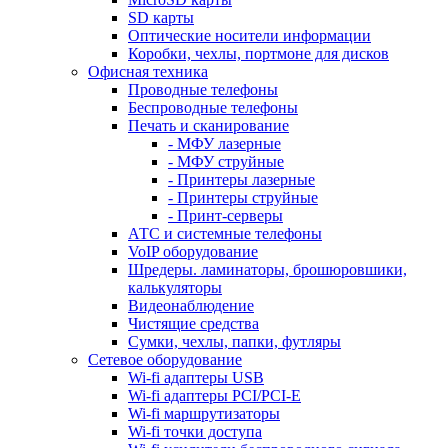
SD карты
Оптические носители информации
Коробки, чехлы, портмоне для дисков
Офисная техника
Проводные телефоны
Беспроводные телефоны
Печать и сканирование
- МФУ лазерные
- МФУ струйные
- Принтеры лазерные
- Принтеры струйные
- Принт-серверы
АТС и системные телефоны
VoIP оборудование
Шредеры. ламинаторы, брошюровшики,
калькуляторы
Видеонаблюдение
Чистящие средства
Сумки, чехлы, папки, футляры
Сетевое оборудование
Wi-fi адаптеры USB
Wi-fi адаптеры PCI/PCI-E
Wi-fi маршрутизаторы
Wi-fi точки доступа