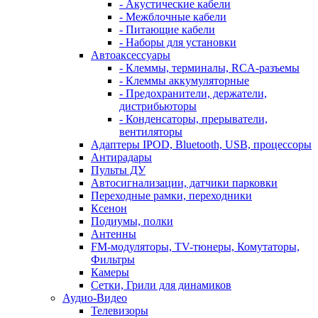
- Акустические кабели
- Межблочные кабели
- Питающие кабели
- Наборы для установки
Автоаксессуары
- Клеммы, терминалы, RCA-разъемы
- Клеммы аккумуляторные
- Предохранители, держатели,
дистрибьюторы
- Конденсаторы, прерыватели,
вентиляторы
Адаптеры IPOD, Bluetooth, USB, процессоры
Антирадары
Пульты ДУ
Автосигнализации, датчики парковки
Переходные рамки, переходники
Ксенон
Подиумы, полки
Антенны
FM-модуляторы, TV-тюнеры, Комутаторы,
Фильтры
Камеры
Сетки, Грили для динамиков
Аудио-Видео
Телевизоpы