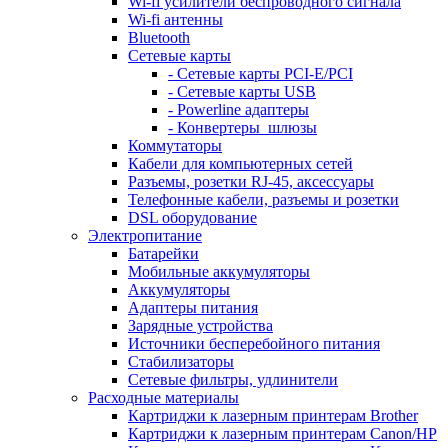
Wi-fi усилители беспроводного сигнала
Wi-fi антенны
Bluetooth
Сетевые карты
- Сетевые карты PCI-E/PCI
- Сетевые карты USB
- Powerline адаптеры
- Конвертеры_шлюзы
Коммутаторы
Кабели для компьютерных сетей
Разъемы, розетки RJ-45, аксессуары
Телефонные кабели, разъемы и розетки
DSL оборудование
Электропитание
Батарейки
Мобильные аккумуляторы
Аккумуляторы
Адаптеры питания
Зарядные устройства
Источники бесперебойного питания
Стабилизаторы
Сетевые фильтры, удлинители
Расходные материалы
Картриджи к лазерным принтерам Brother
Картриджи к лазерным принтерам Canon/HP