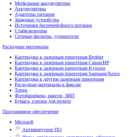
Мобильные аккумуляторы
Аккумуляторы
Адаптеры питания
Зарядные устройства
Источники бесперебойного питания
Стабилизаторы
Сетевые фильтры, удлинители
Расходные материалы
Картриджи к лазерным принтерам Brother
Картриджи к лазерным принтерам Canon/HP
Картриджи к лазерным принтерам Kyocera
Картриджи к лазерным принтерам Samsung/Xerox
Картриджи к другим лазерным принтерам
Расходные материалы к факсам
Тонер
Фотобарабаны, ракели, ЗИП
Бумага, пленки для печати
Программное обеспечение
Microsoft
Антивирусное ПО