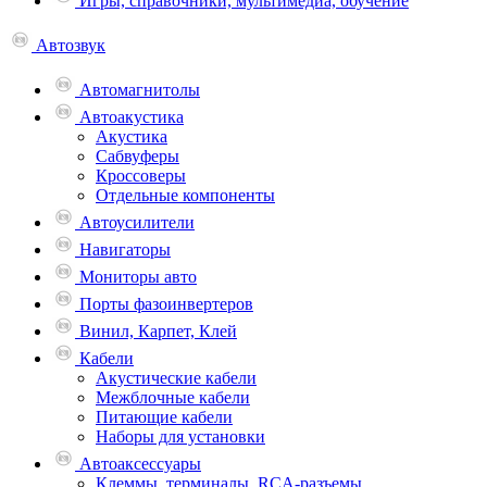
Игры, справочники, мультимедиа, обучение
Автозвук
Автомагнитолы
Автоакустика
Акустика
Сабвуферы
Кроссоверы
Отдельные компоненты
Автоусилители
Навигаторы
Мониторы авто
Порты фазоинвертеров
Винил, Карпет, Клей
Кабели
Акустические кабели
Межблочные кабели
Питающие кабели
Наборы для установки
Автоаксессуары
Клеммы, терминалы, RCA-разъемы