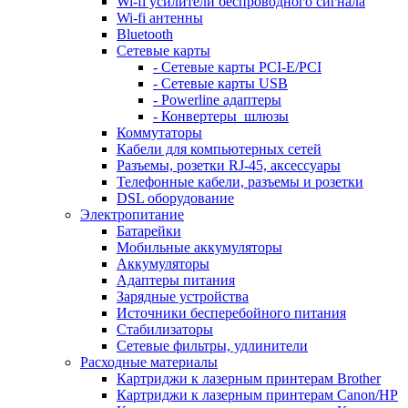
Wi-fi усилители беспроводного сигнала
Wi-fi антенны
Bluetooth
Сетевые карты
- Сетевые карты PCI-E/PCI
- Сетевые карты USB
- Powerline адаптеры
- Конвертеры_шлюзы
Коммутаторы
Кабели для компьютерных сетей
Разъемы, розетки RJ-45, аксессуары
Телефонные кабели, разъемы и розетки
DSL оборудование
Электропитание
Батарейки
Мобильные аккумуляторы
Аккумуляторы
Адаптеры питания
Зарядные устройства
Источники бесперебойного питания
Стабилизаторы
Сетевые фильтры, удлинители
Расходные материалы
Картриджи к лазерным принтерам Brother
Картриджи к лазерным принтерам Canon/HP