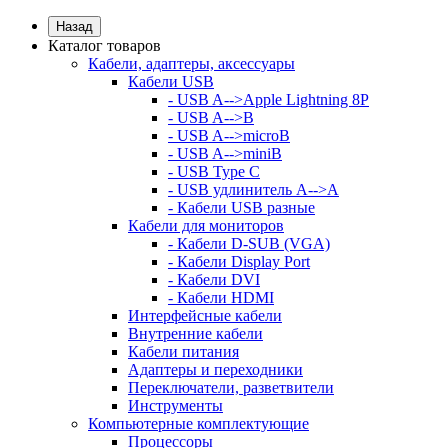
Назад
Каталог товаров
Кабели, адаптеры, аксессуары
Кабели USB
- USB A-->Apple Lightning 8P
- USB A-->B
- USB A-->microB
- USB A-->miniB
- USB Type C
- USB удлинитель A-->A
- Кабели USB разные
Кабели для мониторов
- Кабели D-SUB (VGA)
- Кабели Display Port
- Кабели DVI
- Кабели HDMI
Интерфейсные кабели
Внутренние кабели
Кабели питания
Адаптеры и переходники
Переключатели, разветвители
Инструменты
Компьютерные комплектующие
Процессоры