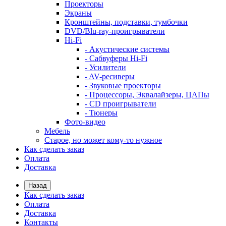
Проекторы
Экраны
Кронштейны, подставки, тумбочки
DVD/Blu-ray-проигрыватели
Hi-Fi
- Акустические системы
- Сабвуферы Hi-Fi
- Усилители
- AV-ресиверы
- Звуковые проекторы
- Процессоры, Эквалайзеры, ЦАПы
- CD проигрыватели
- Тюнеры
Фото-видео
Мебель
Старое, но может кому-то нужное
Как сделать заказ
Оплата
Доставка
Назад
Как сделать заказ
Оплата
Доставка
Контакты