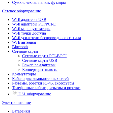
Сумки, чехлы, папки, футляры
Сетевое оборудование
Wi-fi адаптеры USB
Wi-fi адаптеры PCI/PCI-E
Wi-fi маршрутизаторы
Wi-fi точки доступа
Wi-fi усилители беспроводного сигнала
Wi-fi антенны
Bluetooth
Сетевые карты
Сетевые карты PCI-E/PCI
Сетевые карты USB
Powerline адаптеры
Конвертеры_шлюзы
Коммутаторы
Кабели для компьютерных сетей
Разъемы, розетки RJ-45, аксессуары
Телефонные кабели, разъемы и розетки
DSL оборудование
Электропитание
Батарейки