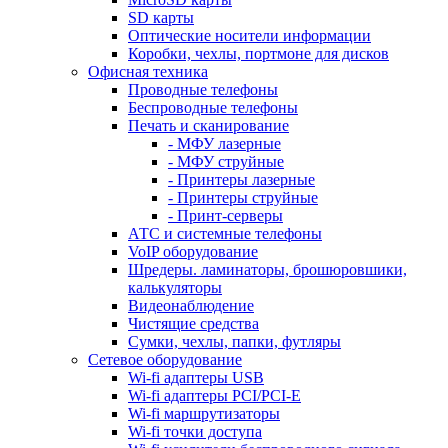
SD карты
Оптические носители информации
Коробки, чехлы, портмоне для дисков
Офисная техника
Проводные телефоны
Беспроводные телефоны
Печать и сканирование
- МФУ лазерные
- МФУ струйные
- Принтеры лазерные
- Принтеры струйные
- Принт-серверы
АТС и системные телефоны
VoIP оборудование
Шредеры. ламинаторы, брошюровшики,
калькуляторы
Видеонаблюдение
Чистящие средства
Сумки, чехлы, папки, футляры
Сетевое оборудование
Wi-fi адаптеры USB
Wi-fi адаптеры PCI/PCI-E
Wi-fi маршрутизаторы
Wi-fi точки доступа