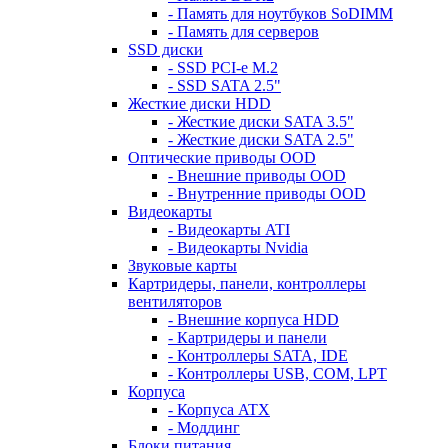
- Память для ноутбуков SoDIMM
- Память для серверов
SSD диски
- SSD PCI-e M.2
- SSD SATA 2.5"
Жесткие диски HDD
- Жесткие диски SATA 3.5"
- Жесткие диски SATA 2.5"
Оптические приводы OOD
- Внешние приводы OOD
- Внутренние приводы OOD
Видеокарты
- Видеокарты ATI
- Видеокарты Nvidia
Звуковые карты
Картридеры, панели, контроллеры
вентиляторов
- Внешние корпуса HDD
- Картридеры и панели
- Контроллеры SATA, IDE
- Контроллеры USB, COM, LPT
Корпуса
- Корпуса ATX
- Моддинг
Блоки питания