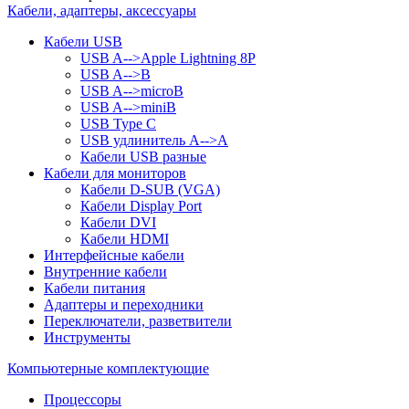
Кабели, адаптеры, аксессуары
Кабели USB
USB A-->Apple Lightning 8P
USB A-->B
USB A-->microB
USB A-->miniB
USB Type C
USB удлинитель A-->A
Кабели USB разные
Кабели для мониторов
Кабели D-SUB (VGA)
Кабели Display Port
Кабели DVI
Кабели HDMI
Интерфейсные кабели
Внутренние кабели
Кабели питания
Адаптеры и переходники
Переключатели, разветвители
Инструменты
Компьютерные комплектующие
Процессоры