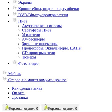
Экраны
Кронштейны, подставки, тумбочки
DVD/Blu-ray-проигрыватели
Hi-Fi
Акустические системы
Сабвуферы Hi-Fi
Усилители
AV-ресиверы
Звуковые проекторы
Процессоры, Эквалайзеры, ЦАПы
CD проигрыватели
Тюнеры
Фото-видео
Мебель
Старое, но может кому-то нужное
Как сделать заказ
Оплата
Доставка
Корзина
покупок
: 0
Корзина
покупок
: 0