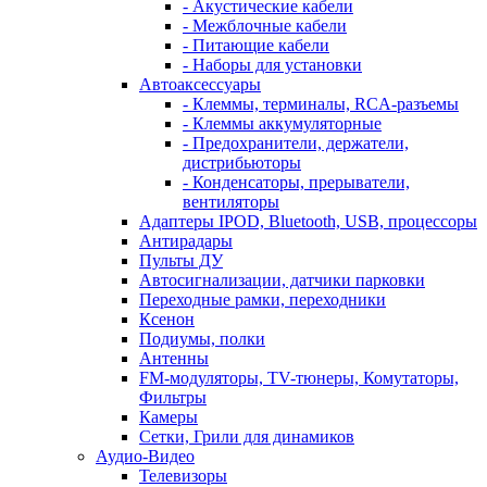
- Акустические кабели
- Межблочные кабели
- Питающие кабели
- Наборы для установки
Автоаксессуары
- Клеммы, терминалы, RCA-разъемы
- Клеммы аккумуляторные
- Предохранители, держатели,
дистрибьюторы
- Конденсаторы, прерыватели,
вентиляторы
Адаптеры IPOD, Bluetooth, USB, процессоры
Антирадары
Пульты ДУ
Автосигнализации, датчики парковки
Переходные рамки, переходники
Ксенон
Подиумы, полки
Антенны
FM-модуляторы, TV-тюнеры, Комутаторы,
Фильтры
Камеры
Сетки, Грили для динамиков
Аудио-Видео
Телевизоpы