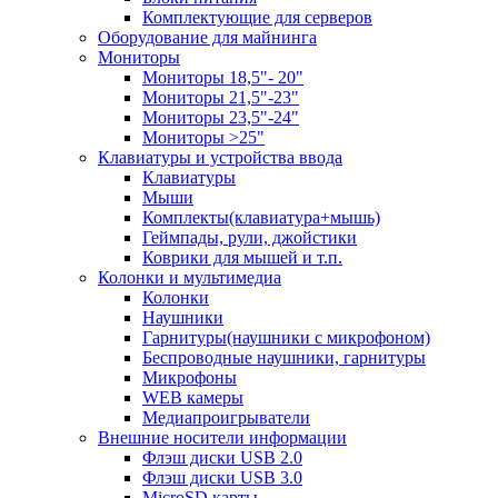
Комплектующие для серверов
Оборудование для майнинга
Мониторы
Мониторы 18,5"- 20"
Мониторы 21,5"-23"
Мониторы 23,5"-24"
Мониторы >25"
Клавиатуры и устройства ввода
Клавиатуры
Мыши
Комплекты(клавиатура+мышь)
Геймпады, рули, джойстики
Коврики для мышей и т.п.
Колонки и мультимедиа
Колонки
Наушники
Гарнитуры(наушники с микрофоном)
Беспроводные наушники, гарнитуры
Микрофоны
WEB камеры
Медиапроигрыватели
Внешние носители информации
Флэш диски USB 2.0
Флэш диски USB 3.0
MicroSD карты