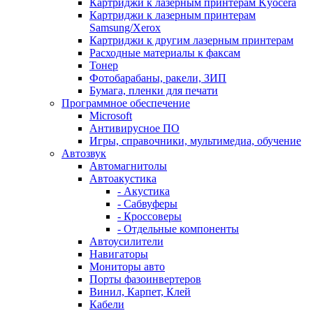
Картриджи к лазерным принтерам Kyocera
Картриджи к лазерным принтерам
Samsung/Xerox
Картриджи к другим лазерным принтерам
Расходные материалы к факсам
Тонер
Фотобарабаны, ракели, ЗИП
Бумага, пленки для печати
Программное обеспечение
Microsoft
Антивирусное ПО
Игры, справочники, мультимедиа, обучение
Автозвук
Автомагнитолы
Автоакустика
- Акустика
- Сабвуферы
- Кроссоверы
- Отдельные компоненты
Автоусилители
Навигаторы
Мониторы авто
Порты фазоинвертеров
Винил, Карпет, Клей
Кабели