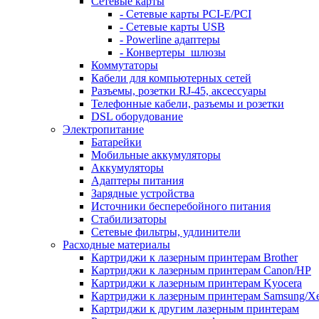
Сетевые карты
- Сетевые карты PCI-E/PCI
- Сетевые карты USB
- Powerline адаптеры
- Конвертеры_шлюзы
Коммутаторы
Кабели для компьютерных сетей
Разъемы, розетки RJ-45, аксессуары
Телефонные кабели, разъемы и розетки
DSL оборудование
Электропитание
Батарейки
Мобильные аккумуляторы
Аккумуляторы
Адаптеры питания
Зарядные устройства
Источники бесперебойного питания
Стабилизаторы
Сетевые фильтры, удлинители
Расходные материалы
Картриджи к лазерным принтерам Brother
Картриджи к лазерным принтерам Canon/HP
Картриджи к лазерным принтерам Kyocera
Картриджи к лазерным принтерам Samsung/X
Картриджи к другим лазерным принтерам