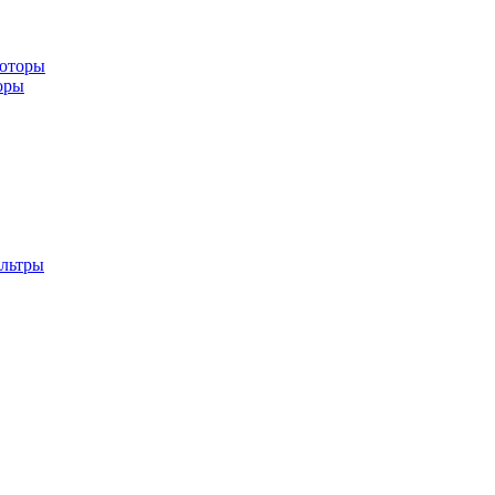
ьюторы
оры
льтры