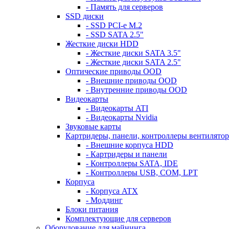
- Память для серверов
SSD диски
- SSD PCI-e M.2
- SSD SATA 2.5"
Жесткие диски HDD
- Жесткие диски SATA 3.5"
- Жесткие диски SATA 2.5"
Оптические приводы OOD
- Внешние приводы OOD
- Внутренние приводы OOD
Видеокарты
- Видеокарты ATI
- Видеокарты Nvidia
Звуковые карты
Картридеры, панели, контроллеры вентилято
- Внешние корпуса HDD
- Картридеры и панели
- Контроллеры SATA, IDE
- Контроллеры USB, COM, LPT
Корпуса
- Корпуса ATX
- Моддинг
Блоки питания
Комплектующие для серверов
Оборудование для майнинга