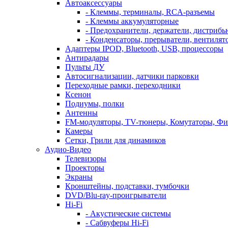
Автоаксессуары
- Клеммы, терминалы, RCA-разъемы
- Клеммы аккумуляторные
- Предохранители, держатели, дистриб
- Конденсаторы, прерыватели, вентилят
Адаптеры IPOD, Bluetooth, USB, процессоры
Антирадары
Пульты ДУ
Автосигнализации, датчики парковки
Переходные рамки, переходники
Ксенон
Подиумы, полки
Антенны
FM-модуляторы, TV-тюнеры, Комутаторы, Фи
Камеры
Сетки, Грили для динамиков
Аудио-Видео
Телевизоpы
Проекторы
Экраны
Кронштейны, подставки, тумбочки
DVD/Blu-ray-проигрыватели
Hi-Fi
- Акустические системы
- Сабвуферы Hi-Fi