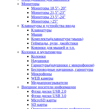
Мониторы
Мониторы 18,5"- 20"
Мониторы 21,5"-23"
Мониторы 23,5"-24"
Мониторы >25"
Клавиатуры и устройства ввода
Клавиатуры
Мыши
Комплекты(клавиатура+мышь)
Геймпады, рули, джойстики
Коврики для мышей и т.п.
Колонки и мультимедиа
Колонки
Наушники
Гарнитуры(наушники с микрофоном)
Беспроводные наушники, гарнитуры
Микрофоны
WEB камеры
Медиапроигрыватели
Внешние носители информации
Флэш диски USB 2.0
Флэш диски USB 3.0
MicroSD карты
SD карты
Оптические носители информации