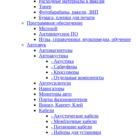
Расходные материалы к факсам
Тонер
Фотобарабаны, ракели, ЗИП
Бумага, пленки для печати
Программное обеспечение
Microsoft
Антивирусное ПО
Игры, справочники, мультимедиа, обучение
Автозвук
Автомагнитолы
Автоакустика
- Акустика
- Сабвуферы
- Кроссоверы
- Отдельные компоненты
Автоусилители
Навигаторы
Мониторы авто
Порты фазоинвертеров
Винил, Карпет, Клей
Кабели
- Акустические кабели
- Межблочные кабели
- Питающие кабели
- Наборы для установки