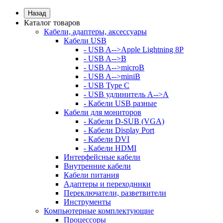
Назад
Каталог товаров
Кабели, адаптеры, аксессуары
Кабели USB
- USB A-->Apple Lightning 8P
- USB A-->B
- USB A-->microB
- USB A-->miniB
- USB Type C
- USB удлинитель A-->A
- Кабели USB разные
Кабели для мониторов
- Кабели D-SUB (VGA)
- Кабели Display Port
- Кабели DVI
- Кабели HDMI
Интерфейсные кабели
Внутренние кабели
Кабели питания
Адаптеры и переходники
Переключатели, разветвители
Инструменты
Компьютерные комплектующие
Процессоры