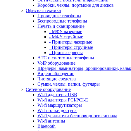
Коробки, чехлы, портмоне для дисков
Офисная техника
Проводные телефоны
Беспроводные телефоны
Печать и сканирование
- МФУ лазерные
- МФУ струйные
- Принтеры лазерные
- Принтеры струйные
- Принт-серверы
АТС и системные телефоны
VoIP оборудование
Шредеры. ламинаторы, брошюровшики, каль
Видеонаблюдение
Чистящие средства
Сумки, чехлы, папки, футляры
Сетевое оборудование
Wi-fi адаптеры USB
Wi-fi адаптеры PCI/PCI-E
Wi-fi маршрутизаторы
Wi-fi точки доступа
Wi-fi усилители беспроводного сигнала
Wi-fi антенны
Bluetooth