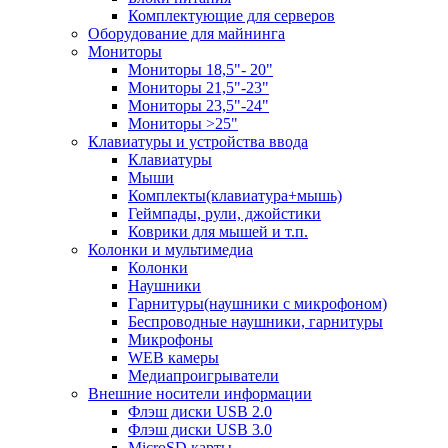
Комплектующие для серверов
Оборудование для майнинга
Мониторы
Мониторы 18,5"- 20"
Мониторы 21,5"-23"
Мониторы 23,5"-24"
Мониторы >25"
Клавиатуры и устройства ввода
Клавиатуры
Мыши
Комплекты(клавиатура+мышь)
Геймпады, рули, джойстики
Коврики для мышей и т.п.
Колонки и мультимедиа
Колонки
Наушники
Гарнитуры(наушники с микрофоном)
Беспроводные наушники, гарнитуры
Микрофоны
WEB камеры
Медиапроигрыватели
Внешние носители информации
Флэш диски USB 2.0
Флэш диски USB 3.0
MicroSD карты