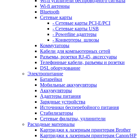
Wi-fi усилители беспроводного сигнала
Wi-fi антенны
Bluetooth
Сетевые карты
- Сетевые карты PCI-E/PCI
- Сетевые карты USB
- Powerline адаптеры
- Конвертеры_шлюзы
Коммутаторы
Кабели для компьютерных сетей
Разъемы, розетки RJ-45, аксессуары
Телефонные кабели, разъемы и розетки
DSL оборудование
Электропитание
Батарейки
Мобильные аккумуляторы
Аккумуляторы
Адаптеры питания
Зарядные устройства
Источники бесперебойного питания
Стабилизаторы
Сетевые фильтры, удлинители
Расходные материалы
Картриджи к лазерным принтерам Brother
Картриджи к лазерным принтерам Canon/HP