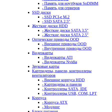
- Память для ноутбуков SoDIMM
- Память для серверов
SSD диски
- SSD PCI-e M.2
- SSD SATA 2.5"
Жесткие диски HDD
- Жесткие диски SATA 3.5"
- Жесткие диски SATA 2.5"
Оптические приводы OOD
- Внешние приводы OOD
- Внутренние приводы OOD
Видеокарты
- Видеокарты ATI
- Видеокарты Nvidia
Звуковые карты
Картридеры, панели, контроллеры
вентиляторов
- Внешние корпуса HDD
- Картридеры и панели
- Контроллеры SATA, IDE
- Контроллеры USB, COM, LPT
Корпуса
- Корпуса ATX
- Моддинг
Блоки питания