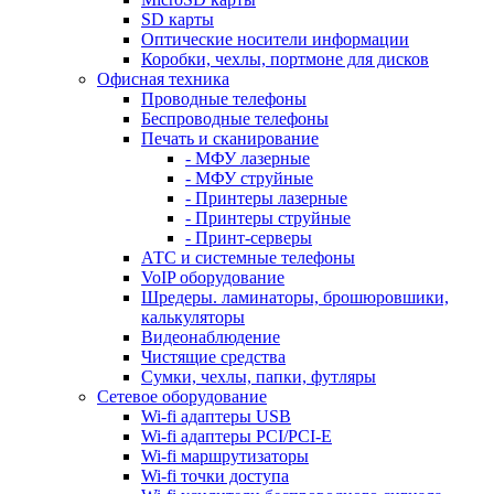
SD карты
Оптические носители информации
Коробки, чехлы, портмоне для дисков
Офисная техника
Проводные телефоны
Беспроводные телефоны
Печать и сканирование
- МФУ лазерные
- МФУ струйные
- Принтеры лазерные
- Принтеры струйные
- Принт-серверы
АТС и системные телефоны
VoIP оборудование
Шредеры. ламинаторы, брошюровшики,
калькуляторы
Видеонаблюдение
Чистящие средства
Сумки, чехлы, папки, футляры
Сетевое оборудование
Wi-fi адаптеры USB
Wi-fi адаптеры PCI/PCI-E
Wi-fi маршрутизаторы
Wi-fi точки доступа