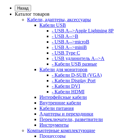
Назад
Каталог товаров
Кабели, адаптеры, аксессуары
Кабели USB
- USB A-->Apple Lightning 8P
- USB A-->B
- USB A-->microB
- USB A-->miniB
- USB Type C
- USB удлинитель A-->A
- Кабели USB разные
Кабели для мониторов
- Кабели D-SUB (VGA)
- Кабели Display Port
- Кабели DVI
- Кабели HDMI
Интерфейсные кабели
Внутренние кабели
Кабели питания
Адаптеры и переходники
Переключатели, разветвители
Инструменты
Компьютерные комплектующие
Процессоры