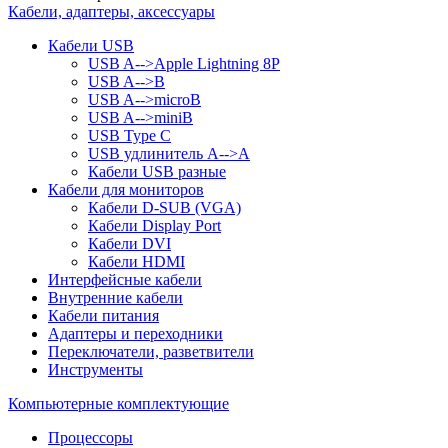
Кабели, адаптеры, аксессуары
Кабели USB
USB A-->Apple Lightning 8P
USB A-->B
USB A-->microB
USB A-->miniB
USB Type C
USB удлинитель A-->A
Кабели USB разные
Кабели для мониторов
Кабели D-SUB (VGA)
Кабели Display Port
Кабели DVI
Кабели HDMI
Интерфейсные кабели
Внутренние кабели
Кабели питания
Адаптеры и переходники
Переключатели, разветвители
Инструменты
Компьютерные комплектующие
Процессоры