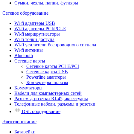
Сумки, чехлы, папки, футляры
Сетевое оборудование
Wi-fi адаптеры USB
Wi-fi адаптеры PCI/PCI-E
Wi-fi маршрутизаторы
Wi-fi точки доступа
Wi-fi усилители беспроводного сигнала
Wi-fi антенны
Bluetooth
Сетевые карты
Сетевые карты PCI-E/PCI
Сетевые карты USB
Powerline адаптеры
Конвертеры_шлюзы
Коммутаторы
Кабели для компьютерных сетей
Разъемы, розетки RJ-45, аксессуары
Телефонные кабели, разъемы и розетки
DSL оборудование
Электропитание
Батарейки