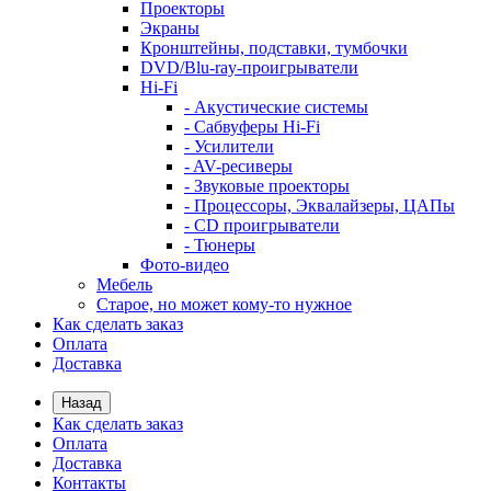
Проекторы
Экраны
Кронштейны, подставки, тумбочки
DVD/Blu-ray-проигрыватели
Hi-Fi
- Акустические системы
- Сабвуферы Hi-Fi
- Усилители
- AV-ресиверы
- Звуковые проекторы
- Процессоры, Эквалайзеры, ЦАПы
- CD проигрыватели
- Тюнеры
Фото-видео
Мебель
Старое, но может кому-то нужное
Как сделать заказ
Оплата
Доставка
Назад
Как сделать заказ
Оплата
Доставка
Контакты