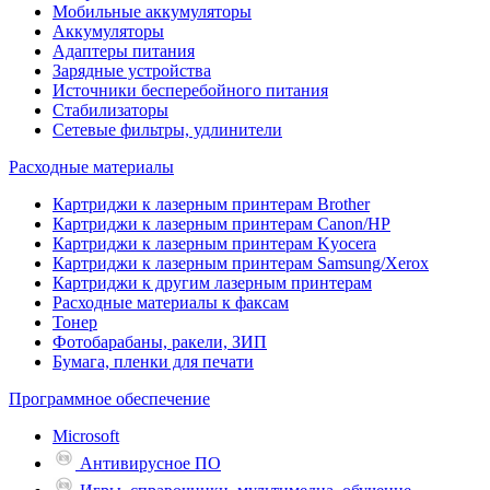
Мобильные аккумуляторы
Аккумуляторы
Адаптеры питания
Зарядные устройства
Источники бесперебойного питания
Стабилизаторы
Сетевые фильтры, удлинители
Расходные материалы
Картриджи к лазерным принтерам Brother
Картриджи к лазерным принтерам Canon/HP
Картриджи к лазерным принтерам Kyocera
Картриджи к лазерным принтерам Samsung/Xerox
Картриджи к другим лазерным принтерам
Расходные материалы к факсам
Тонер
Фотобарабаны, ракели, ЗИП
Бумага, пленки для печати
Программное обеспечение
Microsoft
Антивирусное ПО