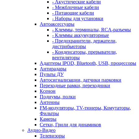
- Акустические кабели
- Межблочные кабели
- Питающие кабели
- Наборы для установки
Автоаксессуары
- Клеммы, терминалы, RCA-разъемы
- Клеммы аккумуляторные
- Предохранители, держатели,
дистрибьюторы
- Конденсаторы, прерыватели,
вентиляторы
Адаптеры IPOD, Bluetooth, USB, процессоры
Антирадары
Пульты ДУ
Автосигнализации, датчики парковки
Переходные рамки, переходники
Ксенон
Подиумы, полки
Антенны
FM-модуляторы, TV-тюнеры, Комутаторы,
Фильтры
Камеры
Сетки, Грили для динамиков
Аудио-Видео
Телевизоpы