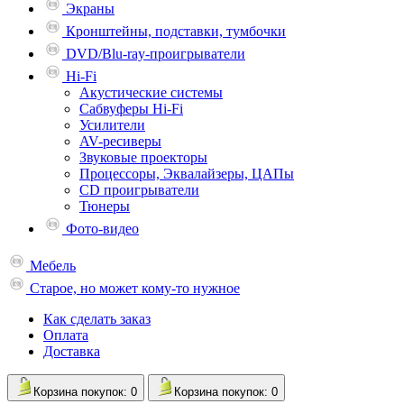
Экраны
Кронштейны, подставки, тумбочки
DVD/Blu-ray-проигрыватели
Hi-Fi
Акустические системы
Сабвуферы Hi-Fi
Усилители
AV-ресиверы
Звуковые проекторы
Процессоры, Эквалайзеры, ЦАПы
CD проигрыватели
Тюнеры
Фото-видео
Мебель
Старое, но может кому-то нужное
Как сделать заказ
Оплата
Доставка
Корзина
покупок
: 0
Корзина
покупок
: 0