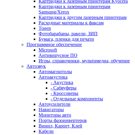
Картриджи к лазерным принтерам Kyocera
Картриджи к лазерным принтерам
Samsung/Xerox
Картриджи к другим лазерным принтерам
Расходные материалы к факсам
Тонер
Фотобарабаны, ракели, ЗИП
Бумага, пленки для печати
Программное обеспечение
Microsoft
Антивирусное ПО
Игры, справочники, мультимедиа, обучение
Автозвук
Автомагнитолы
Автоакустика
- Акустика
- Сабвуферы
- Кроссоверы
- Отдельные компоненты
Автоусилители
Навигаторы
Мониторы авто
Порты фазоинвертеров
Винил, Карпет, Клей
Кабели