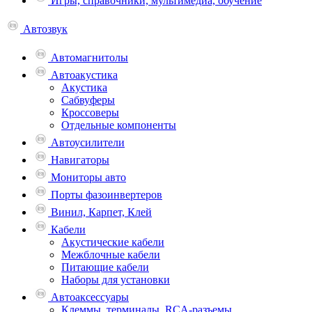
Игры, справочники, мультимедиа, обучение
Автозвук
Автомагнитолы
Автоакустика
Акустика
Сабвуферы
Кроссоверы
Отдельные компоненты
Автоусилители
Навигаторы
Мониторы авто
Порты фазоинвертеров
Винил, Карпет, Клей
Кабели
Акустические кабели
Межблочные кабели
Питающие кабели
Наборы для установки
Автоаксессуары
Клеммы, терминалы, RCA-разъемы