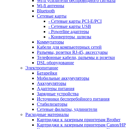
Wi-fi усилители беспроводного сигнала
Wi-fi антенны
Bluetooth
Сетевые карты
- Сетевые карты PCI-E/PCI
- Сетевые карты USB
- Powerline адаптеры
- Конвертеры_шлюзы
Коммутаторы
Кабели для компьютерных сетей
Разъемы, розетки RJ-45, аксессуары
Телефонные кабели, разъемы и розетки
DSL оборудование
Электропитание
Батарейки
Мобильные аккумуляторы
Аккумуляторы
Адаптеры питания
Зарядные устройства
Источники бесперебойного питания
Стабилизаторы
Сетевые фильтры, удлинители
Расходные материалы
Картриджи к лазерным принтерам Brother
Картриджи к лазерным принтерам Canon/HP