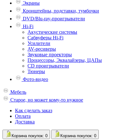
Экраны
Кронштейны, подставки, тумбочки
DVD/Blu-ray-проигрыватели
Hi-Fi
Акустические системы
Сабвуферы Hi-Fi
Усилители
AV-ресиверы
Звуковые проекторы
Процессоры, Эквалайзеры, ЦАПы
CD проигрыватели
Тюнеры
Фото-видео
Мебель
Старое, но может кому-то нужное
Как сделать заказ
Оплата
Доставка
Корзина
покупок
: 0
Корзина
покупок
: 0