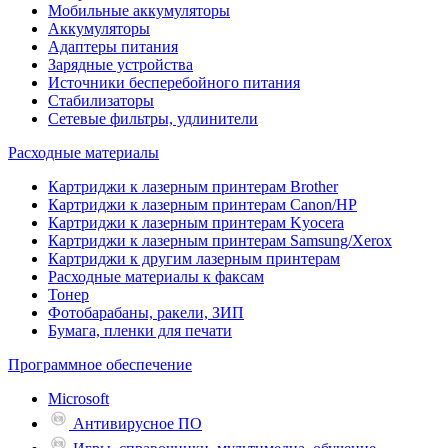
Мобильные аккумуляторы
Аккумуляторы
Адаптеры питания
Зарядные устройства
Источники бесперебойного питания
Стабилизаторы
Сетевые фильтры, удлинители
Расходные материалы
Картриджи к лазерным принтерам Brother
Картриджи к лазерным принтерам Canon/HP
Картриджи к лазерным принтерам Kyocera
Картриджи к лазерным принтерам Samsung/Xerox
Картриджи к другим лазерным принтерам
Расходные материалы к факсам
Тонер
Фотобарабаны, ракели, ЗИП
Бумага, пленки для печати
Программное обеспечение
Microsoft
Антивирусное ПО