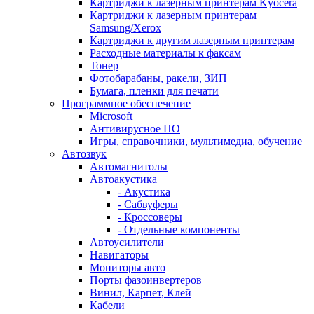
Картриджи к лазерным принтерам Kyocera
Картриджи к лазерным принтерам
Samsung/Xerox
Картриджи к другим лазерным принтерам
Расходные материалы к факсам
Тонер
Фотобарабаны, ракели, ЗИП
Бумага, пленки для печати
Программное обеспечение
Microsoft
Антивирусное ПО
Игры, справочники, мультимедиа, обучение
Автозвук
Автомагнитолы
Автоакустика
- Акустика
- Сабвуферы
- Кроссоверы
- Отдельные компоненты
Автоусилители
Навигаторы
Мониторы авто
Порты фазоинвертеров
Винил, Карпет, Клей
Кабели