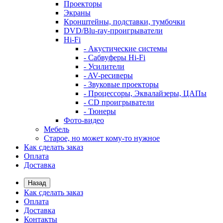
Проекторы
Экраны
Кронштейны, подставки, тумбочки
DVD/Blu-ray-проигрыватели
Hi-Fi
- Акустические системы
- Сабвуферы Hi-Fi
- Усилители
- AV-ресиверы
- Звуковые проекторы
- Процессоры, Эквалайзеры, ЦАПы
- CD проигрыватели
- Тюнеры
Фото-видео
Мебель
Старое, но может кому-то нужное
Как сделать заказ
Оплата
Доставка
Назад
Как сделать заказ
Оплата
Доставка
Контакты