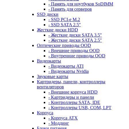
- Память для ноутбуков SoDIMM
- Память для серверов
SSD диски
- SSD PCI-e M.2
- SSD SATA 2.5"
Жесткие диски HDD
- Жесткие диски SATA 3.5"
- Жесткие диски SATA 2.5"
Оптические приводы OOD
- Внешние приводы OOD
- Внутренние приводы OOD
Видеокарты
- Видеокарты ATI
- Видеокарты Nvidia
Звуковые карты
Картридеры, панели, контроллеры
вентиляторов
- Внешние корпуса HDD
- Картридеры и панели
- Контроллеры SATA, IDE
- Контроллеры USB, COM, LPT
Корпуса
- Корпуса ATX
- Моддинг
Блоки питания