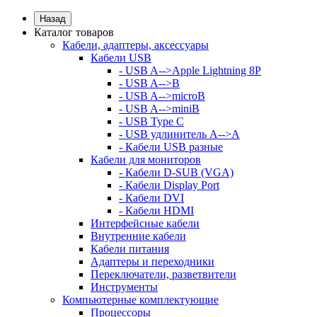
Назад
Каталог товаров
Кабели, адаптеры, аксессуары
Кабели USB
- USB A-->Apple Lightning 8P
- USB A-->B
- USB A-->microB
- USB A-->miniB
- USB Type C
- USB удлинитель A-->A
- Кабели USB разные
Кабели для мониторов
- Кабели D-SUB (VGA)
- Кабели Display Port
- Кабели DVI
- Кабели HDMI
Интерфейсные кабели
Внутренние кабели
Кабели питания
Адаптеры и переходники
Переключатели, разветвители
Инструменты
Компьютерные комплектующие
Процессоры