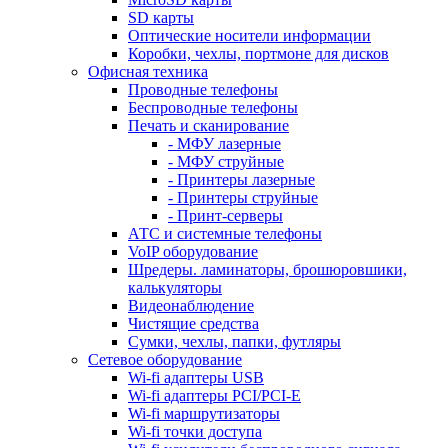
SD карты
Оптические носители информации
Коробки, чехлы, портмоне для дисков
Офисная техника
Проводные телефоны
Беспроводные телефоны
Печать и сканирование
- МФУ лазерные
- МФУ струйные
- Принтеры лазерные
- Принтеры струйные
- Принт-серверы
АТС и системные телефоны
VoIP оборудование
Шредеры. ламинаторы, брошюровшики,
калькуляторы
Видеонаблюдение
Чистящие средства
Сумки, чехлы, папки, футляры
Сетевое оборудование
Wi-fi адаптеры USB
Wi-fi адаптеры PCI/PCI-E
Wi-fi маршрутизаторы
Wi-fi точки доступа