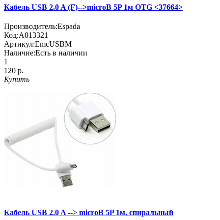
Кабель USB 2.0 A (F)-->microB 5P 1м OTG <37664>
Производитель:
Espada
Код:
A013321
Артикул:
EmcUSBM
Наличие:
Есть в наличии
1
120 р.
Купить
Кабель USB 2.0 A --> microB 5P 1м, спиральный