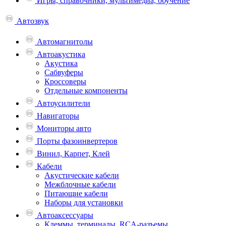
Игры, справочники, мультимедиа, обучение
Автозвук
Автомагнитолы
Автоакустика
Акустика
Сабвуферы
Кроссоверы
Отдельные компоненты
Автоусилители
Навигаторы
Мониторы авто
Порты фазоинвертеров
Винил, Карпет, Клей
Кабели
Акустические кабели
Межблочные кабели
Питающие кабели
Наборы для установки
Автоаксессуары
Клеммы, терминалы, RCA-разъемы