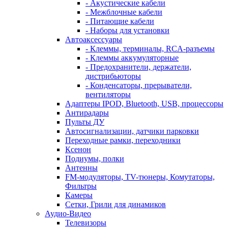
- Акустические кабели
- Межблочные кабели
- Питающие кабели
- Наборы для установки
Автоаксессуары
- Клеммы, терминалы, RCA-разъемы
- Клеммы аккумуляторные
- Предохранители, держатели,
дистрибьюторы
- Конденсаторы, прерыватели,
вентиляторы
Адаптеры IPOD, Bluetooth, USB, процессоры
Антирадары
Пульты ДУ
Автосигнализации, датчики парковки
Переходные рамки, переходники
Ксенон
Подиумы, полки
Антенны
FM-модуляторы, TV-тюнеры, Комутаторы,
Фильтры
Камеры
Сетки, Грили для динамиков
Аудио-Видео
Телевизоpы