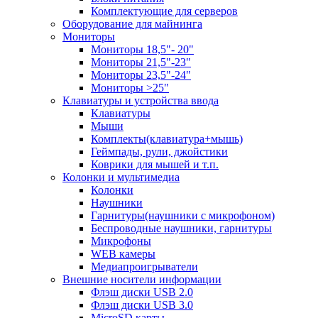
Комплектующие для серверов
Оборудование для майнинга
Мониторы
Мониторы 18,5"- 20"
Мониторы 21,5"-23"
Мониторы 23,5"-24"
Мониторы >25"
Клавиатуры и устройства ввода
Клавиатуры
Мыши
Комплекты(клавиатура+мышь)
Геймпады, рули, джойстики
Коврики для мышей и т.п.
Колонки и мультимедиа
Колонки
Наушники
Гарнитуры(наушники с микрофоном)
Беспроводные наушники, гарнитуры
Микрофоны
WEB камеры
Медиапроигрыватели
Внешние носители информации
Флэш диски USB 2.0
Флэш диски USB 3.0
MicroSD карты