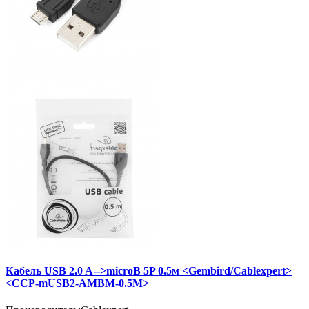
Кабель USB 2.0 A-->microB 5P 0.5м <Gembird/Cablexpert>
<CCP-mUSB2-AMBM-0.5M>