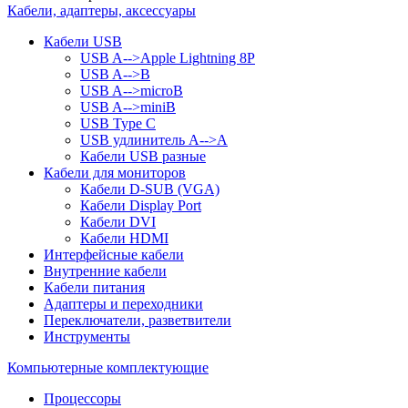
Кабели, адаптеры, аксессуары
Кабели USB
USB A-->Apple Lightning 8P
USB A-->B
USB A-->microB
USB A-->miniB
USB Type C
USB удлинитель A-->A
Кабели USB разные
Кабели для мониторов
Кабели D-SUB (VGA)
Кабели Display Port
Кабели DVI
Кабели HDMI
Интерфейсные кабели
Внутренние кабели
Кабели питания
Адаптеры и переходники
Переключатели, разветвители
Инструменты
Компьютерные комплектующие
Процессоры