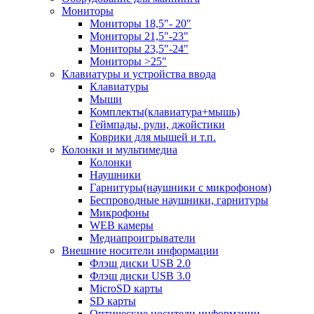
Мониторы
Мониторы 18,5"- 20"
Мониторы 21,5"-23"
Мониторы 23,5"-24"
Мониторы >25"
Клавиатуры и устройства ввода
Клавиатуры
Мыши
Комплекты(клавиатура+мышь)
Геймпады, рули, джойстики
Коврики для мышей и т.п.
Колонки и мультимедиа
Колонки
Наушники
Гарнитуры(наушники с микрофоном)
Беспроводные наушники, гарнитуры
Микрофоны
WEB камеры
Медиапроигрыватели
Внешние носители информации
Флэш диски USB 2.0
Флэш диски USB 3.0
MicroSD карты
SD карты
Оптические носители информации