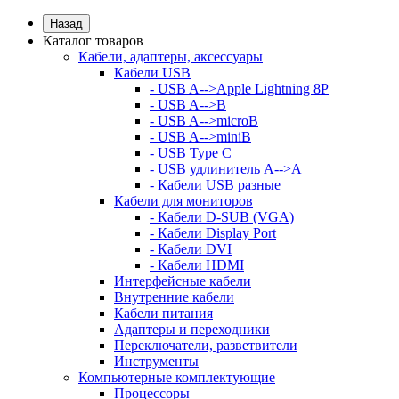
Назад
Каталог товаров
Кабели, адаптеры, аксессуары
Кабели USB
- USB A-->Apple Lightning 8P
- USB A-->B
- USB A-->microB
- USB A-->miniB
- USB Type C
- USB удлинитель A-->A
- Кабели USB разные
Кабели для мониторов
- Кабели D-SUB (VGA)
- Кабели Display Port
- Кабели DVI
- Кабели HDMI
Интерфейсные кабели
Внутренние кабели
Кабели питания
Адаптеры и переходники
Переключатели, разветвители
Инструменты
Компьютерные комплектующие
Процессоры