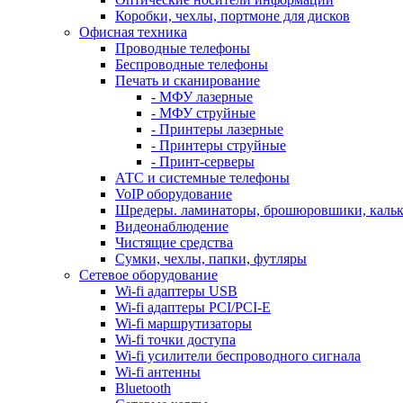
Коробки, чехлы, портмоне для дисков
Офисная техника
Проводные телефоны
Беспроводные телефоны
Печать и сканирование
- МФУ лазерные
- МФУ струйные
- Принтеры лазерные
- Принтеры струйные
- Принт-серверы
АТС и системные телефоны
VoIP оборудование
Шредеры. ламинаторы, брошюровшики, каль
Видеонаблюдение
Чистящие средства
Сумки, чехлы, папки, футляры
Сетевое оборудование
Wi-fi адаптеры USB
Wi-fi адаптеры PCI/PCI-E
Wi-fi маршрутизаторы
Wi-fi точки доступа
Wi-fi усилители беспроводного сигнала
Wi-fi антенны
Bluetooth