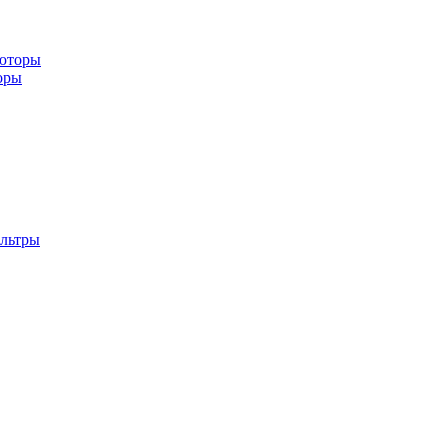
ьюторы
оры
льтры