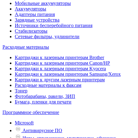
Мобильные аккумуляторы
Аккумуляторы
Адаптеры питания
Зарядные устройства
Источники бесперебойного питания
Стабилизаторы
Сетевые фильтры, удлинители
Расходные материалы
Картриджи к лазерным принтерам Brother
Картриджи к лазерным принтерам Canon/HP
Картриджи к лазерным принтерам Kyocera
Картриджи к лазерным принтерам Samsung/Xerox
Картриджи к другим лазерным принтерам
Расходные материалы к факсам
Тонер
Фотобарабаны, ракели, ЗИП
Бумага, пленки для печати
Программное обеспечение
Microsoft
Антивирусное ПО