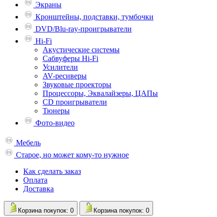
Экраны
Кронштейны, подставки, тумбочки
DVD/Blu-ray-проигрыватели
Hi-Fi
Акустические системы
Сабвуферы Hi-Fi
Усилители
AV-ресиверы
Звуковые проекторы
Процессоры, Эквалайзеры, ЦАПы
CD проигрыватели
Тюнеры
Фото-видео
Мебель
Старое, но может кому-то нужное
Как сделать заказ
Оплата
Доставка
Корзина
покупок
: 0
Корзина
покупок
: 0