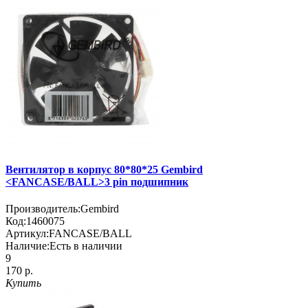
Вентилятор в корпус 80*80*25 Gembird
<FANCASE/BALL>3 pin подшипник
Производитель:
Gembird
Код:
1460075
Артикул:
FANCASE/BALL
Наличие:
Есть в наличии
9
170 р.
Купить