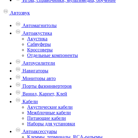
Игры, справочники, мультимедиа, обучение
Автозвук
Автомагнитолы
Автоакустика
Акустика
Сабвуферы
Кроссоверы
Отдельные компоненты
Автоусилители
Навигаторы
Мониторы авто
Порты фазоинвертеров
Винил, Карпет, Клей
Кабели
Акустические кабели
Межблочные кабели
Питающие кабели
Наборы для установки
Автоаксессуары
Клеммы, терминалы, RCA-разъемы