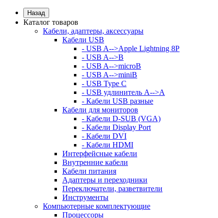
Назад
Каталог товаров
Кабели, адаптеры, аксессуары
Кабели USB
- USB A-->Apple Lightning 8P
- USB A-->B
- USB A-->microB
- USB A-->miniB
- USB Type C
- USB удлинитель A-->A
- Кабели USB разные
Кабели для мониторов
- Кабели D-SUB (VGA)
- Кабели Display Port
- Кабели DVI
- Кабели HDMI
Интерфейсные кабели
Внутренние кабели
Кабели питания
Адаптеры и переходники
Переключатели, разветвители
Инструменты
Компьютерные комплектующие
Процессоры