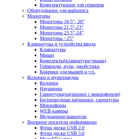
Комплектующие для серверов
Оборудование для майнинга
Мониторы
Мониторы 18,5"- 20"
Мониторы 21,5"-23"
Мониторы 23,5"-24"
Мониторы >25"
Клавиатуры и устройства ввода
Клавиатуры
Мыши
Комплекты(клавиатура+мышь)
Геймпады, рули, джойстики
Коврики для мышей и т.п.
Колонки и мультимедиа
Колонки
Наушники
Гарнитуры(наушники с микрофоном)
Беспроводные наушники, гарнитуры
Микрофоны
WEB камеры
Медиапроигрыватели
Внешние носители информации
Флэш диски USB 2.0
Флэш диски USB 3.0
MicroSD карты