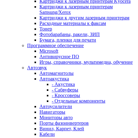
Картриджи к лазерным принтерам Kyocera
Картриджи к лазерным принтерам
Samsung/Xerox
Картриджи к другим лазерным принтерам
Расходные материалы к факсам
Тонер
Фотобарабаны, ракели, ЗИП
Бумага, пленки для печати
Программное обеспечение
Microsoft
Антивирусное ПО
Игры, справочники, мультимедиа, обучение
Автозвук
Автомагнитолы
Автоакустика
- Акустика
- Сабвуферы
- Кроссоверы
- Отдельные компоненты
Автоусилители
Навигаторы
Мониторы авто
Порты фазоинвертеров
Винил, Карпет, Клей
Кабели