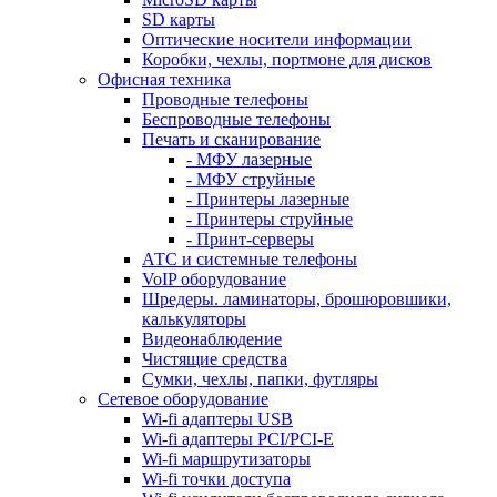
SD карты
Оптические носители информации
Коробки, чехлы, портмоне для дисков
Офисная техника
Проводные телефоны
Беспроводные телефоны
Печать и сканирование
- МФУ лазерные
- МФУ струйные
- Принтеры лазерные
- Принтеры струйные
- Принт-серверы
АТС и системные телефоны
VoIP оборудование
Шредеры. ламинаторы, брошюровшики,
калькуляторы
Видеонаблюдение
Чистящие средства
Сумки, чехлы, папки, футляры
Сетевое оборудование
Wi-fi адаптеры USB
Wi-fi адаптеры PCI/PCI-E
Wi-fi маршрутизаторы
Wi-fi точки доступа