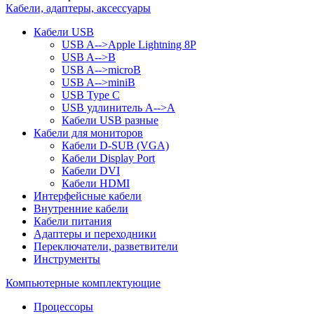
Кабели, адаптеры, аксессуары
Кабели USB
USB A-->Apple Lightning 8P
USB A-->B
USB A-->microB
USB A-->miniB
USB Type C
USB удлинитель A-->A
Кабели USB разные
Кабели для мониторов
Кабели D-SUB (VGA)
Кабели Display Port
Кабели DVI
Кабели HDMI
Интерфейсные кабели
Внутренние кабели
Кабели питания
Адаптеры и переходники
Переключатели, разветвители
Инструменты
Компьютерные комплектующие
Процессоры