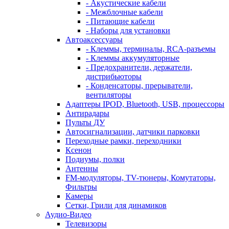
- Акустические кабели
- Межблочные кабели
- Питающие кабели
- Наборы для установки
Автоаксессуары
- Клеммы, терминалы, RCA-разъемы
- Клеммы аккумуляторные
- Предохранители, держатели,
дистрибьюторы
- Конденсаторы, прерыватели,
вентиляторы
Адаптеры IPOD, Bluetooth, USB, процессоры
Антирадары
Пульты ДУ
Автосигнализации, датчики парковки
Переходные рамки, переходники
Ксенон
Подиумы, полки
Антенны
FM-модуляторы, TV-тюнеры, Комутаторы,
Фильтры
Камеры
Сетки, Грили для динамиков
Аудио-Видео
Телевизоpы