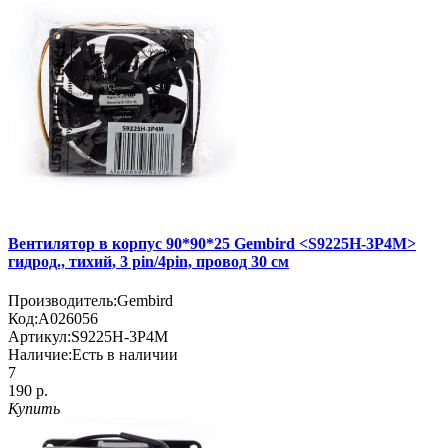
Вентилятор в корпус 90*90*25 Gembird <S9225H-3P4M>
гидрод., тихий, 3 pin/4pin, провод 30 см
Производитель:
Gembird
Код:
A026056
Артикул:
S9225H-3P4M
Наличие:
Есть в наличии
7
190 р.
Купить