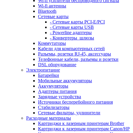
Wi-fi усилители беспроводного сигнала
Wi-fi антенны
Bluetooth
Сетевые карты
- Сетевые карты PCI-E/PCI
- Сетевые карты USB
- Powerline адаптеры
- Конвертеры_шлюзы
Коммутаторы
Кабели для компьютерных сетей
Разъемы, розетки RJ-45, аксессуары
Телефонные кабели, разъемы и розетки
DSL оборудование
Электропитание
Батарейки
Мобильные аккумуляторы
Аккумуляторы
Адаптеры питания
Зарядные устройства
Источники бесперебойного питания
Стабилизаторы
Сетевые фильтры, удлинители
Расходные материалы
Картриджи к лазерным принтерам Brother
Картриджи к лазерным принтерам Canon/HP