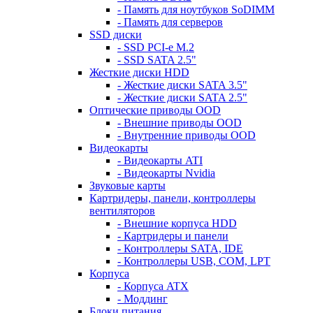
- Память для ноутбуков SoDIMM
- Память для серверов
SSD диски
- SSD PCI-e M.2
- SSD SATA 2.5"
Жесткие диски HDD
- Жесткие диски SATA 3.5"
- Жесткие диски SATA 2.5"
Оптические приводы OOD
- Внешние приводы OOD
- Внутренние приводы OOD
Видеокарты
- Видеокарты ATI
- Видеокарты Nvidia
Звуковые карты
Картридеры, панели, контроллеры
вентиляторов
- Внешние корпуса HDD
- Картридеры и панели
- Контроллеры SATA, IDE
- Контроллеры USB, COM, LPT
Корпуса
- Корпуса ATX
- Моддинг
Блоки питания