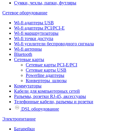
Сумки, чехлы, папки, футляры
Сетевое оборудование
Wi-fi адаптеры USB
Wi-fi адаптеры PCI/PCI-E
Wi-fi маршрутизаторы
Wi-fi точки доступа
Wi-fi усилители беспроводного сигнала
Wi-fi антенны
Bluetooth
Сетевые карты
Сетевые карты PCI-E/PCI
Сетевые карты USB
Powerline адаптеры
Конвертеры_шлюзы
Коммутаторы
Кабели для компьютерных сетей
Разъемы, розетки RJ-45, аксессуары
Телефонные кабели, разъемы и розетки
DSL оборудование
Электропитание
Батарейки