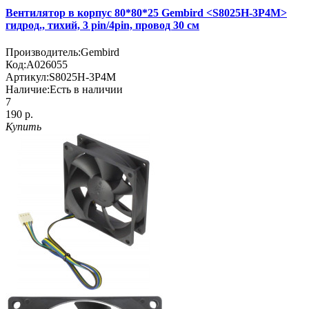
Вентилятор в корпус 80*80*25 Gembird <S8025H-3P4M>
гидрод., тихий, 3 pin/4pin, провод 30 см
Производитель:
Gembird
Код:
A026055
Артикул:
S8025H-3P4M
Наличие:
Есть в наличии
7
190 р.
Купить